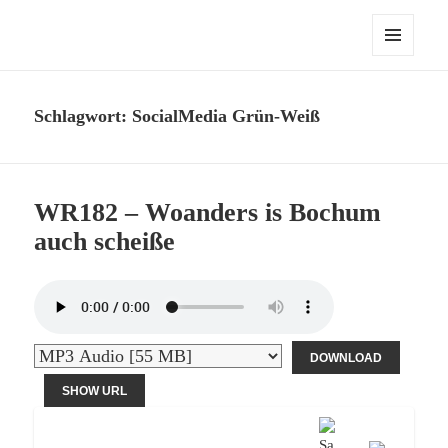
Die Werder Raute – Der Stammtisch
MENÜ
UND
WIDGETS
Schlagwort:
SocialMedia Grün-Weiß
WR182 – Woanders is Bochum
auch scheiße
DOWNLOAD
SHOW URL