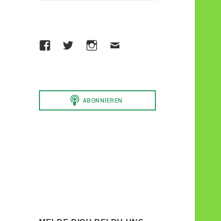
Facebook
Die
Instagram
Email
Werder
to
Raute
Sami