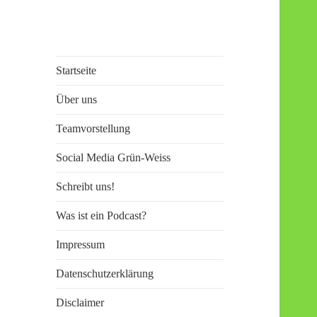
Die Werder Raute
Der Werder Podcast von Fans für
Startseite
– Der Stammtisch
Fans
Über uns
Teamvorstellung
Social Media Grün-Weiss
Schreibt uns!
Was ist ein Podcast?
Impressum
Datenschutzerklärung
Disclaimer