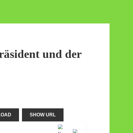
räsident und der
LOAD
SHOW URL