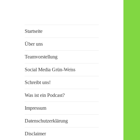
Die Werder Raute
Der Werder Podcast von Fans für
Startseite
– Der Stammtisch
Fans
Über uns
Teamvorstellung
Social Media Grün-Weiss
Schreibt uns!
Was ist ein Podcast?
Impressum
Datenschutzerklärung
Disclaimer