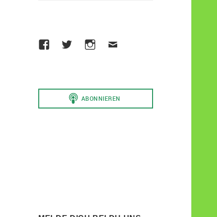
Facebook
Die
Instagram
Email
Werder
to
Raute
Sami