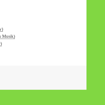
y)
s Musik)
r)
 – Ducksch Dich, es gibt einen neuen Spieler