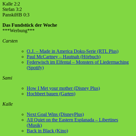
Kalle 2:2
Stefan 3:2
PanskiHB 0:3
Das Fundstück der Woche
***Werbung***
Carsten
O.J. – Made in America Doku-Serie (RTL Plus)
Paul McCartney – Hautnah (Hörbuch)
Federwisch im Elfental – Monsters of Liedermaching
(Spotify)
Sami
How I Met your mother (Disney Plus)
Hochbeet bauen (Garten)
Kalle
Next Goal Wins (DisneyPlus)
All Quiet on the Eastern Esplanada – Libertines
(Musik)
Back in Black (Kino)