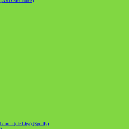
n (ARD Mediathek)
durch (die Liga) (Spotify)
y)