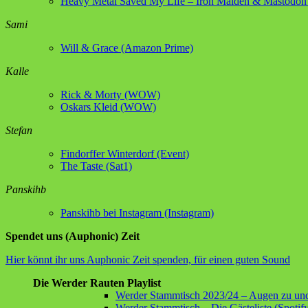
Heavy Metal Saved My Life – Iron Maiden & Mastodo
Sami
Will & Grace (Amazon Prime)
Kalle
Rick & Morty (WOW)
Oskars Kleid (WOW)
Stefan
Findorffer Winterdorf (Event)
The Taste (Sat1)
Panskihb
Panskihb bei Instagram (Instagram)
Spendet uns (Auphonic) Zeit
Hier könnt ihr uns Auphonic Zeit spenden, für einen guten Sound
Die Werder Rauten Playlist
Werder Stammtisch 2023/24 – Augen zu und 
Werder Stammtisch – Die Gästeliste (Spotif