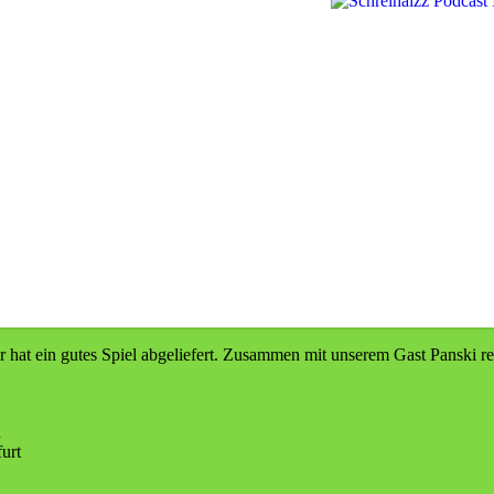
hat ein gutes Spiel abgeliefert. Zusammen mit unserem Gast Panski re
n
urt