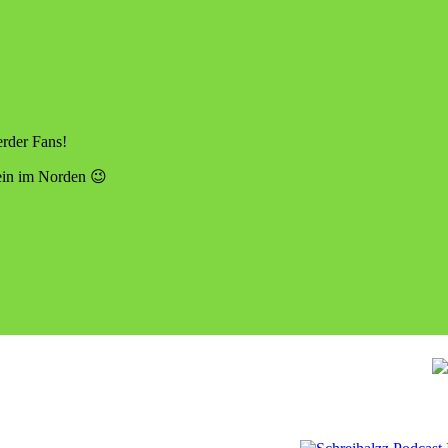
rder Fans!
rein im Norden 😉