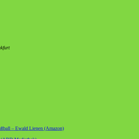
kfurt
ußball – Ewald Lienen (Amazon)