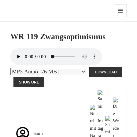
Die Werder Raute – Der Stammtisch
MENÜ
UND
WIDGETS
WR 119 Zwangsoptimismus
DOWNLOAD
SHOW URL
Sami