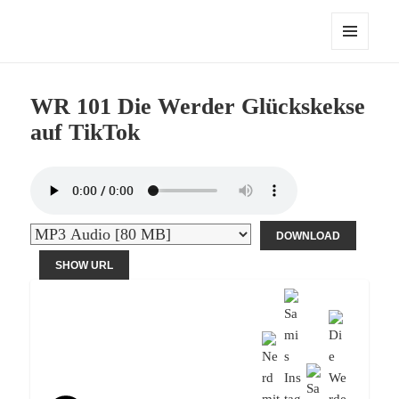
Die Werder Raute – Der Stammtisch
MENÜ
UND
WIDGETS
WR 101 Die Werder Glückskekse
auf TikTok
DOWNLOAD
SHOW URL