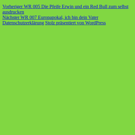
Beitragsnavigation
Vorheriger
Vorheriger
WR 005 Die Pfeife Erwin und ein Red Bull zum selbst
Beitrag:
ausdrucken
Nächster
Nächster
WR 007 Europapokal, ich bin dein Vater
Beitrag:
Datenschutzerklärung
Stolz präsentiert von WordPress