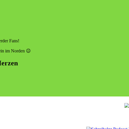
rder Fans!
rein im Norden 😉
Herzen