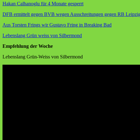
Hakan Calhanoglu für 4 Monate gesperrt
DFB ermittelt gegen BVB wegen Ausschreitungen gegen RB Leipzi
Aus Torsten Frings wir Gustavo Fring in Breaking Bad
Lebenslang Grün weiss von Silbermond
Empfehlung der Woche
Lebenslang Grün-Weiss von Silbermond