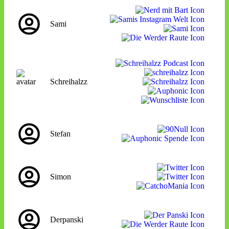
und
bangend
Sami
Schreihalzz
Stefan
Simon
Derpanski