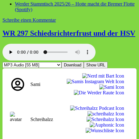
Werder Stammtisch 2025/26 – Hotte macht die Bremer Flotte
(Spotify)
zu
Schreibe einen Kommentar
WR
298
WR 297 Schiedsrichterfrust und der HSV
Derbysieger
und
Meistermacher
Download
Show URL
Sami
Schreihalzz