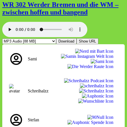
Tresen
WR 302 Werder Bremen und die WM –
Warm-
zwischen hoffen und bangend
Up
mit
Blick
auf
das
Transferkarussell
Download
Show URL
Sami
Schreihalzz
Stefan