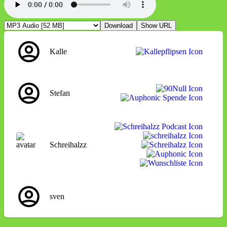
Download
Show URL
Kalle
Stefan
Schreihalzz
sven