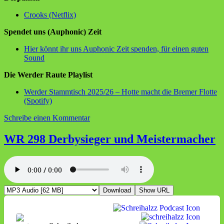
Crooks (Netflix)
Spendet uns (Auphonic) Zeit
Hier könnt ihr uns Auphonic Zeit spenden, für einen guten
Sound
Die Werder Raute Playlist
Werder Stammtisch 2025/26 – Hotte macht die Bremer Flotte
(Spotify)
zu
Schreibe einen Kommentar
WR299
Ich
WR 298 Derbysieger und Meistermacher
glaube
bei
Stefan
knackt
es
Download
Show URL