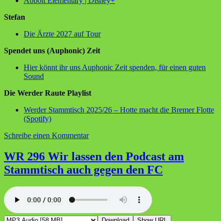
Abbott Elementary | Disney+
Stefan
Die Ärzte 2027 auf Tour
Spendet uns (Auphonic) Zeit
Hier könnt ihr uns Auphonic Zeit spenden, für einen guten
Sound
Die Werder Raute Playlist
Werder Stammtisch 2025/26 – Hotte macht die Bremer Flotte
(Spotify)
zu
Schreibe einen Kommentar
WR
297
WR 296 Wir lassen den Podcast am
Schiedsrichterfrust
Stammtisch auch gegen den FC
und
der
HSV
Download
Show URL