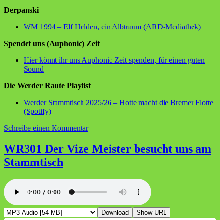
Derpanski
WM 1994 – Elf Helden, ein Albtraum (ARD-Mediathek)
Spendet uns (Auphonic) Zeit
Hier könnt ihr uns Auphonic Zeit spenden, für einen guten
Sound
Die Werder Raute Playlist
Werder Stammtisch 2025/26 – Hotte macht die Bremer Flotte
(Spotify)
zu
Schreibe einen Kommentar
WR
302
WR301 Der Vize Meister besucht uns am
Werder
Stammtisch
Bremen
und
die
WM
–
zwischen
Download
Show URL
hoffen