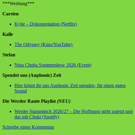
***Werbung***
Carsten
Kylie – Dokumentation (Netflix)
Kalle
The Odyssey (Kino/YouTube)
Stefan
Nina Chuba Sommershow 2026 (Event)
Spendet uns (Auphonic) Zeit
Hier könnt ihr uns Auphonic Zeit spenden, für einen guten
Sound
Die Werder Raute Playlist
(NEU)
Werder Stammtisch 2026/27 – Die Hoffnung stirbt zuletzt und
das mit Chuki (Spotify)
zu
Schreibe einen Kommentar
Ein