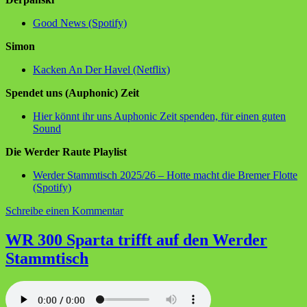
Good News (Spotify)
Simon
Kacken An Der Havel (Netflix)
Spendet uns (Auphonic) Zeit
Hier könnt ihr uns Auphonic Zeit spenden, für einen guten
Sound
Die Werder Raute Playlist
Werder Stammtisch 2025/26 – Hotte macht die Bremer Flotte
(Spotify)
zu
Schreibe einen Kommentar
WR301
Der
WR 300 Sparta trifft auf den Werder
Vize
Stammtisch
Meister
besucht
uns
am