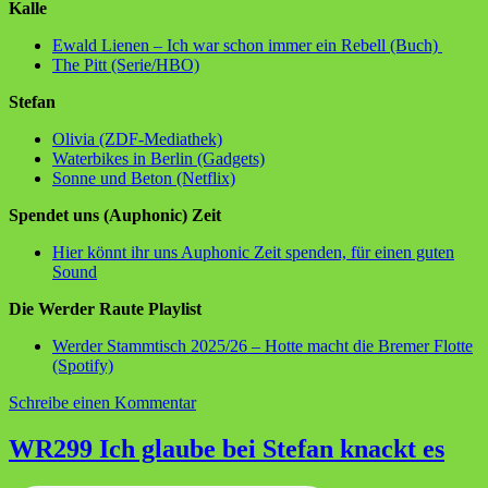
Kalle
Ewald Lienen – Ich war schon immer ein Rebell (Buch)
The Pitt (Serie/HBO)
Stefan
Olivia (ZDF-Mediathek)
Waterbikes in Berlin (Gadgets)
Sonne und Beton (Netflix)
Spendet uns (Auphonic) Zeit
Hier könnt ihr uns Auphonic Zeit spenden, für einen guten
Sound
Die Werder Raute Playlist
Werder Stammtisch 2025/26 – Hotte macht die Bremer Flotte
(Spotify)
zu
Schreibe einen Kommentar
WR
300
WR299 Ich glaube bei Stefan knackt es
Sparta
trifft