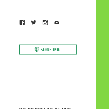
Facebook
Die
Instagram
Email
Werder
to
Raute
Sami