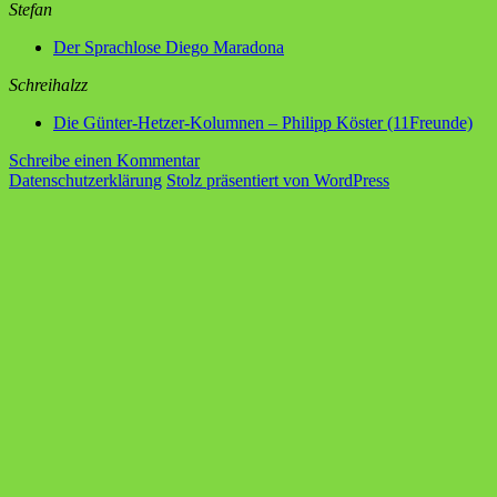
Stefan
Der Sprachlose Diego Maradona
Schreihalzz
Die Günter-Hetzer-Kolumnen – Philipp Köster (11Freunde)
zu
Schreibe einen Kommentar
WR
Datenschutzerklärung
Stolz präsentiert von WordPress
039
Sprachlos
in
Mexiko
mit
der
Oma