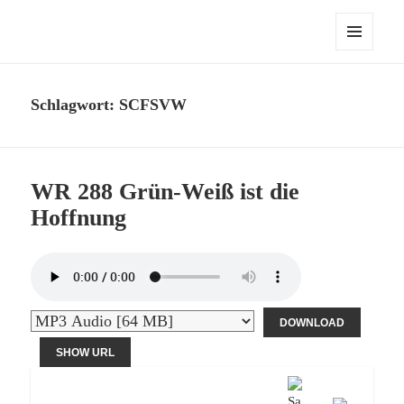
Die Werder Raute – Der Stammtisch
MENÜ
UND
WIDGETS
Schlagwort:
SCFSVW
WR 288 Grün-Weiß ist die
Hoffnung
DOWNLOAD
SHOW URL