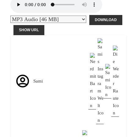
DOWNLOAD
SHOW URL
Sami