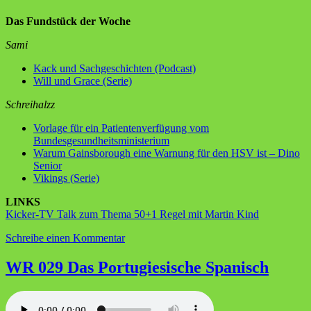
Das Fundstück der Woche
Sami
Kack und Sachgeschichten (Podcast)
Will und Grace (Serie)
Schreihalzz
Vorlage für ein Patientenverfügung vom
Bundesgesundheitsministerium
Warum Gainsborough eine Warnung für den HSV ist – Dino
Senior
Vikings (Serie)
LINKS
Kicker-TV Talk zum Thema 50+1 Regel mit Martin Kind
zu
Schreibe einen Kommentar
WR
030
WR 029 Das Portugiesische Spanisch
Die
Influencer
Wikinger