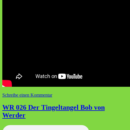
zu
Schreibe einen Kommentar
WR
027
WR 026 Der Tingeltangel Bob von
Die
Werder
Trainerspielchen
mit
der