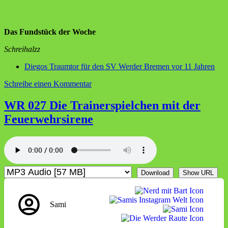
Das Fundstück der Woche
Schreihalzz
Diegos Traumtor für den SV Werder Bremen vor 11 Jahren
zu
Schreibe einen Kommentar
WR
028
WR 027 Die Trainerspielchen mit der
Die
Feuerwehrsirene
Abstinenz
bei
Rekorden
Download
Show URL
Sami