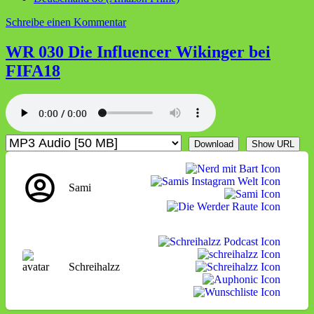
zu
Schreibe einen Kommentar
WR
038
WR 030 Die Influencer Wikinger bei
Wenn
FIFA18
Acid
Burn
und
Zero-
Cool
beim
Download
Show URL
Bambi
die
Taktik
besprechen
Sami
Schreihalzz