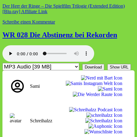
Der Herr der Ringe – Die Spielfilm Trilogie (Extended Edition)
[Blu-ray] Affiliate Link
zu
Schreibe einen Kommentar
WR
029
WR 028 Die Abstinenz bei Rekorden
Das
Portugiesische
Spanisch
Download
Show URL
Sami
Schreihalzz