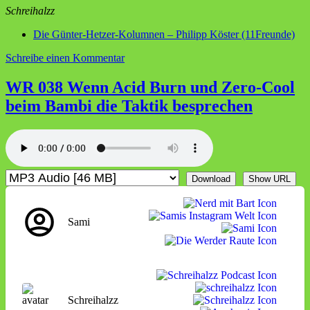
Schreihalzz
Die Günter-Hetzer-Kolumnen – Philipp Köster (11Freunde)
zu
Schreibe einen Kommentar
WR
039
WR 038 Wenn Acid Burn und Zero-Cool
Sprachlos
beim Bambi die Taktik besprechen
in
Mexiko
mit
der
Oma
Download
Show URL
Sami
Schreihalzz