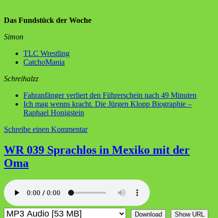
Das Fundstück der Woche
Simon
TLC Wrestling
CatchoMania
Schreihalzz
Fahranfänger verliert den Führerschein nach 49 Minuten
Ich mag wenns kracht. Die Jürgen Klopp Biographie –
Raphael Honigstein
zu
Schreibe einen Kommentar
WR
040
WR 039 Sprachlos in Mexiko mit der
Die
Oma
Kahnwandlung
Download
Show URL