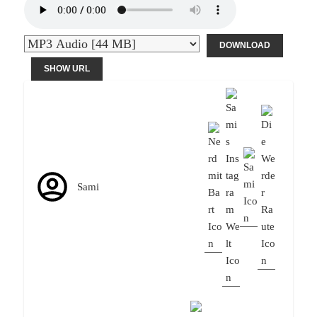
DOWNLOAD
SHOW URL
Sami