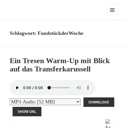
Die Werder Raute – Der Stammtisch
MENÜ
UND
WIDGETS
Schlagwort:
FundstückderWoche
Ein Tresen Warm-Up mit Blick
auf das Transferkarussell
DOWNLOAD
SHOW URL