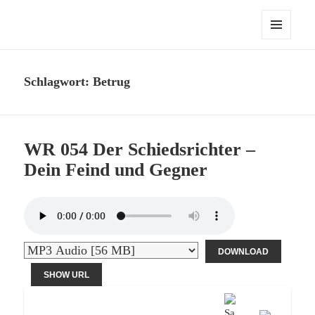
Die Werder Raute – Der Stammtisch
MENÜ
UND
WIDGETS
Schlagwort:
Betrug
WR 054 Der Schiedsrichter –
Dein Feind und Gegner
DOWNLOAD
SHOW URL