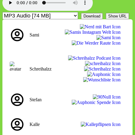
Download
Show URL
Sami
Schreihalzz
Stefan
Kalle