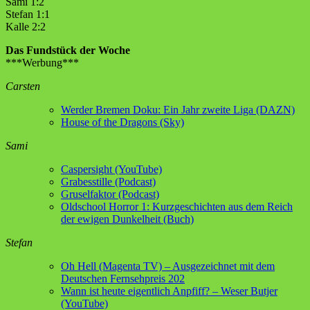
Sami 1:2
Stefan 1:1
Kalle 2:2
Das Fundstück der Woche
***Werbung***
Carsten
Werder Bremen Doku: Ein Jahr zweite Liga (DAZN)
House of the Dragons (Sky)
Sami
Caspersight (YouTube)
Grabesstille (Podcast)
Gruselfaktor (Podcast)
Oldschool Horror 1: Kurzgeschichten aus dem Reich
der ewigen Dunkelheit (Buch)
Stefan
Oh Hell (Magenta TV) – Ausgezeichnet mit dem
Deutschen Fernsehpreis 202
Wann ist heute eigentlich Anpfiff? – Weser Butjer
(YouTube)