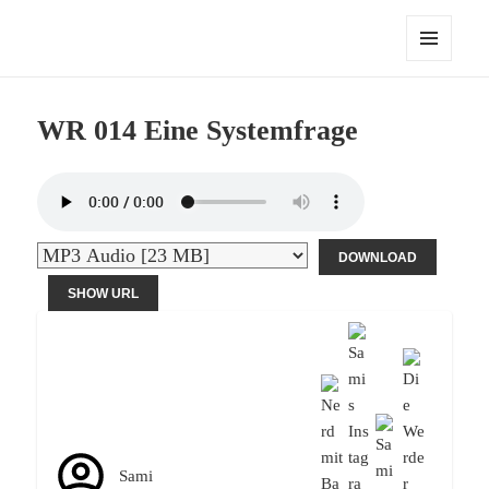
Die Werder Raute – Der Stammtisch
MENÜ
UND
WIDGETS
WR 014 Eine Systemfrage
DOWNLOAD
SHOW URL
Sami