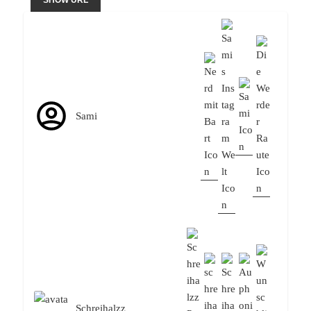
SHOW URL
Sami
Schreihalzz